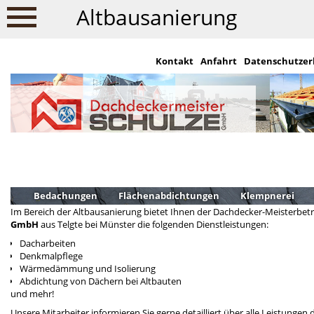
Altbausanierung
Kontakt
Anfahrt
Datenschutzer
Altbausanierung
Bedachungen
Flächenabdichtungen
Klempnerei
Im Bereich der Altbausanierung bietet Ihnen der Dachdecker-Meisterbet
GmbH
aus Telgte bei Münster die folgenden Dienstleistungen:
Dacharbeiten
Denkmalpflege
Wärmedämmung und Isolierung
Abdichtung von Dächern bei Altbauten
und mehr!
Unsere Mitarbeiter informieren Sie gerne detailliert über alle Leistungen