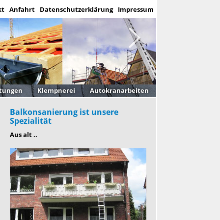
kt
Anfahrt
Datenschutzerklärung
Impressum
htungen
Klempnerei
Autokranarbeiten
Balkonsanierung ist unsere
Spezialität
Aus alt ..